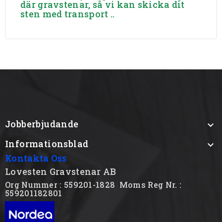
där gravstenar, så vi kan skicka dit
sten med transport ..
Jobberbjudande

Informationsblad

Kontakta Oss
Lovesten Gravstenar AB
Org Nummer : 559201-1828
Moms Reg Nr. :
559201182801